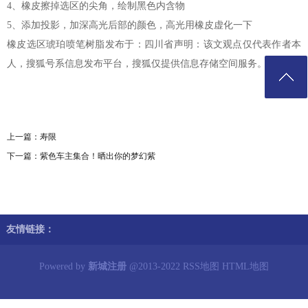
4、橡皮擦掉选区的尖角，绘制黑色内含物
5、添加投影，加深高光后部的颜色，高光用橡皮虚化一下
橡皮选区琥珀喷笔树脂发布于：四川省声明：该文观点仅代表作者本
人，搜狐号系信息发布平台，搜狐仅提供信息存储空间服务。
上一篇：
寿限
下一篇：
紫色车主集合！晒出你的梦幻紫
友情链接：
Powered by
新城注册
@2013-2022
RSS地图
HTML地图