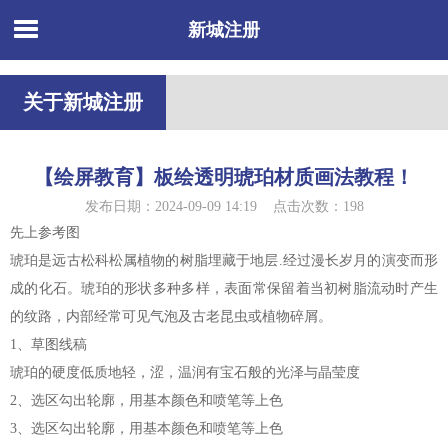
新城注册
关于新城注册
【绘屏教育】板绘透明琥珀材质画法教程！
发布日期：2024-09-09 14:19 点击次数：198
先上参考图
琥珀是远古松科松属植物的树脂埋藏于地层.经过漫长岁月的演变而形
成的化石。琥珀的形状多种多样，表面常保留着当初树脂流动时产生
的纹路，内部经常可见气泡及古老昆虫或植物碎屑。
1、草图线稿
琥珀的硬度低质地轻，涩，温润有宝石般的光泽与晶莹度
2、选区勾出轮廓，用基本颜色和喷笔等上色
3、选区勾出轮廓，用基本颜色和喷笔等上色