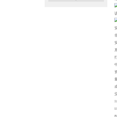
注
以
构