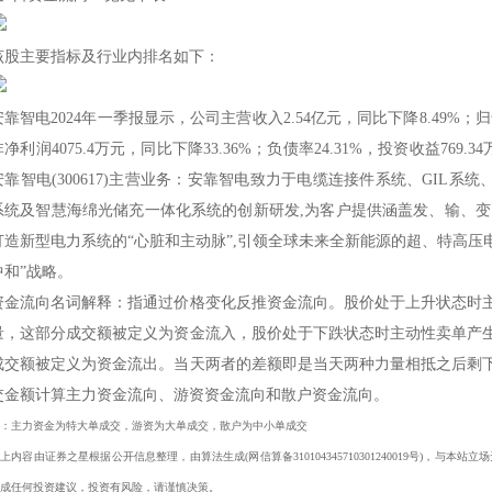
该股主要指标及行业内排名如下：
安靠智电2024年一季报显示，公司主营收入2.54亿元，同比下降8.49%；归母
非净利润4075.4万元，同比下降33.36%；负债率24.31%，投资收益769.3
安靠智电(300617)主营业务：安靠智电致力于电缆连接件系统、GIL系
系统及智慧海绵光储充一体化系统的创新研发,为客户提供涵盖发、输、变
打造新型电力系统的“心脏和主动脉”,引领全球未来全新能源的超、特高压电
中和”战略。
资金流向名词解释：指通过价格变化反推资金流向。股价处于上升状态时
量，这部分成交额被定义为资金流入，股价处于下跌状态时主动性卖单产
成交额被定义为资金流出。当天两者的差额即是当天两种力量相抵之后剩
交金额计算主力资金流向、游资资金流向和散户资金流向。
：主力资金为特大单成交，游资为大单成交，散户为中小单成交
上内容由证券之星根据公开信息整理，由算法生成(网信算备310104345710301240019号)，
成任何投资建议，投资有风险，请谨慎决策。